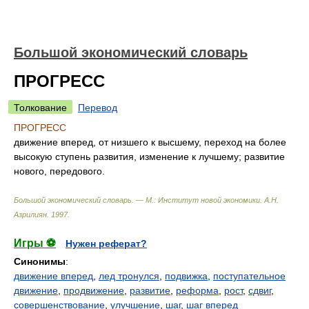
Большой экономический словарь
ПРОГРЕСС
Толкование
Перевод
ПРОГРЕСС
движение вперед, от низшего к высшему, переход на более
высокую ступень развития, изменение к лучшему; развитие
нового, передового.
Большой экономический словарь. — М.: Институт новой экономики
.
А.Н.
Азрилиян
.
1997
.
Игры ⚽
Нужен реферат?
Синонимы
:
движение вперед
,
лед тронулся
,
подвижка
,
поступательное
движение
,
продвижение
,
развитие
,
реформа
,
рост
,
сдвиг
,
совершенствование
,
улучшение
,
шаг
,
шаг вперед